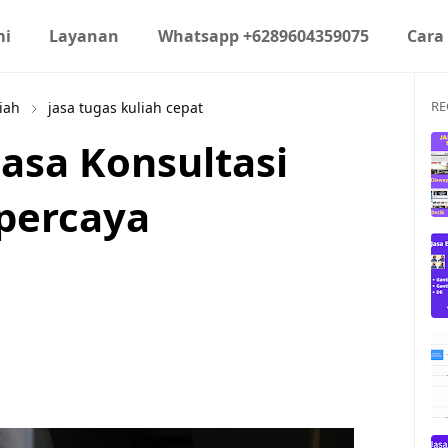
mi
Layanan
Whatsapp +6289604359075
Cara
RE
iah
jasa tugas kuliah cepat
asa Konsultasi
rpercaya