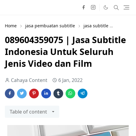
Home
jasa pembuatan subtitle
jasa subtitle
jasa subti
089604359075 | Jasa Subtitle
Indonesia Untuk Seluruh
Jenis Video dan Film
Cahaya Content
6 Jan, 2022
Table of content