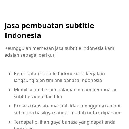
Jasa pembuatan subtitle
Indonesia
Keunggulan memesan jasa subtitle indonesia kami
adalah sebagai berikut:
Pembuatan subtitle Indonesia di kerjakan
langsung oleh tim ahli bahasa Indonesia
Memiliki tim berpengalaman dalam pembuatan
subtitle video dan film
Proses translate manual tidak menggunakan bot
sehingga hasilnya sangat mudah untuk dipahami
Terdapat pilihan gaya bahasa yang dapat anda
tentukan