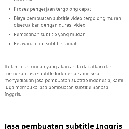
Proses pengerjaan tergolong cepat
Biaya pembuatan subtitle video tergolong murah
disesuaikan dengan durasi video
Pemesanan subtitle yang mudah
Pelayanan tim subtitle ramah
Itulah keuntungan yang akan anda dapatkan dari
memesan jasa subtitle Indonesia kami. Selain
menyediakan jasa pembuatan subtitle indonesia, kami
juga membuka jasa pembuatan subtitle Bahasa
Inggris.
Jasa pembuatan subtitle Inggris