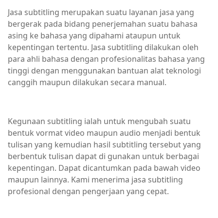
Jasa subtitling merupakan suatu layanan jasa yang
bergerak pada bidang penerjemahan suatu bahasa
asing ke bahasa yang dipahami ataupun untuk
kepentingan tertentu. Jasa subtitling dilakukan oleh
para ahli bahasa dengan profesionalitas bahasa yang
tinggi dengan menggunakan bantuan alat teknologi
canggih maupun dilakukan secara manual.
Kegunaan subtitling ialah untuk mengubah suatu
bentuk vormat video maupun audio menjadi bentuk
tulisan yang kemudian hasil subtitling tersebut yang
berbentuk tulisan dapat di gunakan untuk berbagai
kepentingan. Dapat dicantumkan pada bawah video
maupun lainnya. Kami menerima jasa subtitling
profesional dengan pengerjaan yang cepat.