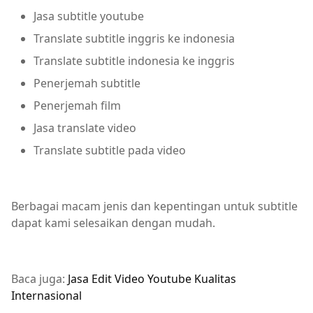
Jasa subtitle youtube
Translate subtitle inggris ke indonesia
Translate subtitle indonesia ke inggris
Penerjemah subtitle
Penerjemah film
Jasa translate video
Translate subtitle pada video
Berbagai macam jenis dan kepentingan untuk subtitle
dapat kami selesaikan dengan mudah.
Baca juga:
Jasa Edit Video Youtube Kualitas
Internasional