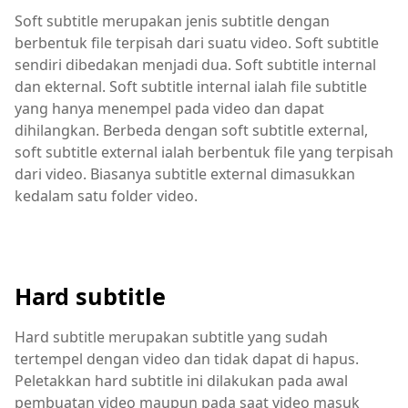
Soft subtitle merupakan jenis subtitle dengan
berbentuk file terpisah dari suatu video. Soft subtitle
sendiri dibedakan menjadi dua. Soft subtitle internal
dan ekternal. Soft subtitle internal ialah file subtitle
yang hanya menempel pada video dan dapat
dihilangkan. Berbeda dengan soft subtitle external,
soft subtitle external ialah berbentuk file yang terpisah
dari video. Biasanya subtitle external dimasukkan
kedalam satu folder video.
Hard subtitle
Hard subtitle merupakan subtitle yang sudah
tertempel dengan video dan tidak dapat di hapus.
Peletakkan hard subtitle ini dilakukan pada awal
pembuatan video maupun pada saat video masuk