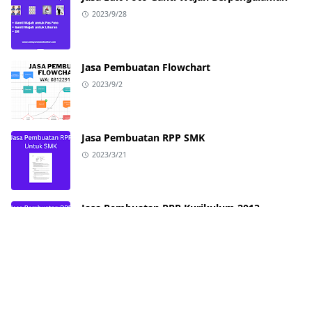
2023/9/28
Jasa Pembuatan Flowchart
2023/9/2
Jasa Pembuatan RPP SMK
2023/3/21
Jasa Pembuatan RPP Kurikulum 2013
2023/3/21