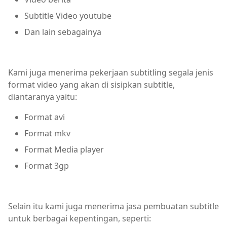
Subtitle Video youtube
Dan lain sebagainya
Kami juga menerima pekerjaan subtitling segala jenis
format video yang akan di sisipkan subtitle,
diantaranya yaitu:
Format avi
Format mkv
Format Media player
Format 3gp
Selain itu kami juga menerima jasa pembuatan subtitle
untuk berbagai kepentingan, seperti: