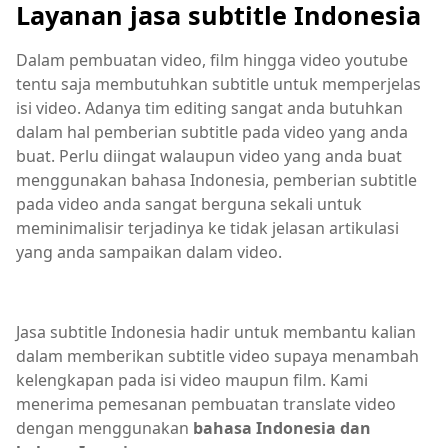
Layanan jasa subtitle Indonesia
Dalam pembuatan video, film hingga video youtube
tentu saja membutuhkan subtitle untuk memperjelas
isi video. Adanya tim editing sangat anda butuhkan
dalam hal pemberian subtitle pada video yang anda
buat. Perlu diingat walaupun video yang anda buat
menggunakan bahasa Indonesia, pemberian subtitle
pada video anda sangat berguna sekali untuk
meminimalisir terjadinya ke tidak jelasan artikulasi
yang anda sampaikan dalam video.
Jasa subtitle Indonesia hadir untuk membantu kalian
dalam memberikan subtitle video supaya menambah
kelengkapan pada isi video maupun film. Kami
menerima pemesanan pembuatan translate video
dengan menggunakan
bahasa Indonesia dan