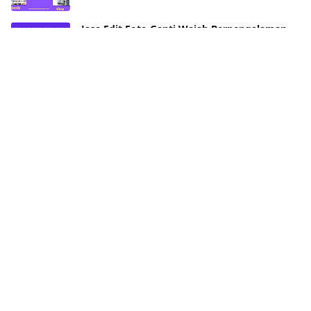
Jasa Edit Foto Ganti Wajah Berpengalaman
2023/9/28
Jasa Pembuatan Flowchart
2023/9/2
Jasa Pembuatan RPP SMK
2023/3/21
Jasa Pembuatan RPP Kurikulum 2013
2023/3/21