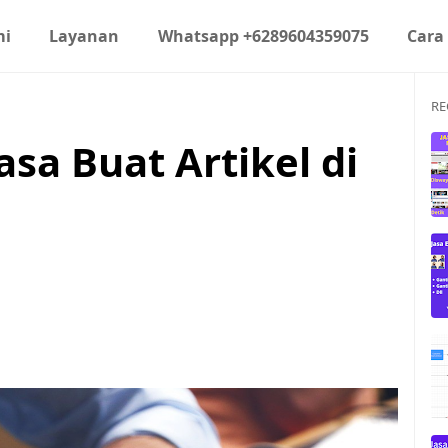
mi
Layanan
Whatsapp +6289604359075
Cara
RE
asa Buat Artikel di