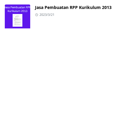
Jasa Pembuatan RPP Kurikulum 2013
2023/3/21
ABOUT US
Cahayacontentwriter.com - Merupakan layanan
pembuatan konten profesional di Indonesia.
Layanan kami telah mengerjakan 4664 pesanan
konsumen dan membuat kami mampu digemari
banyak kalangan.
FOLLOW US