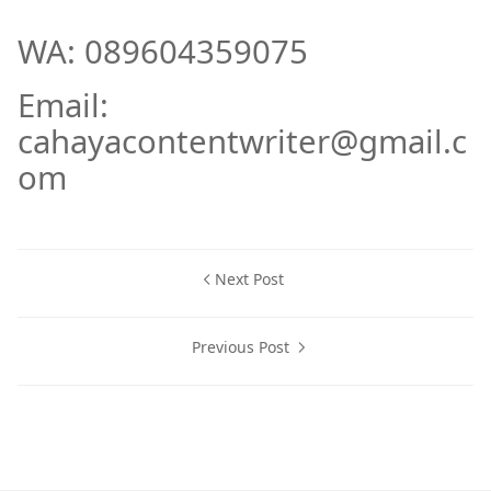
WA: 089604359075
Email:
cahayacontentwriter@gmail.c
om
Next Post
Previous Post
Jasa penerjemah bahasa Arab,jasa terjemah bahasa Arab,