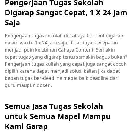
Pengerjaan Tugas Sekolah
Digarap Sangat Cepat, 1 X 24 Jam
Saja
Pengerjaan tugas sekolah di Cahaya Content digarap
dalam waktu 1 x 24 jam saja. Itu artinya, kecepatan
menjadi poin kelebihan Cahaya Content. Semakin
cepat tugas yang digarap tentu semakin bagus bukan?
Pengerjaan tugas kuliah yang cepat juga sangat cocok
dipilih karena dapat menjadi solusi kalian jika dapat
beban tugas ber-deadline mepet baik deadline dari
guru maupun dosen.
Semua Jasa Tugas Sekolah
untuk Semua Mapel Mampu
Kami Garap