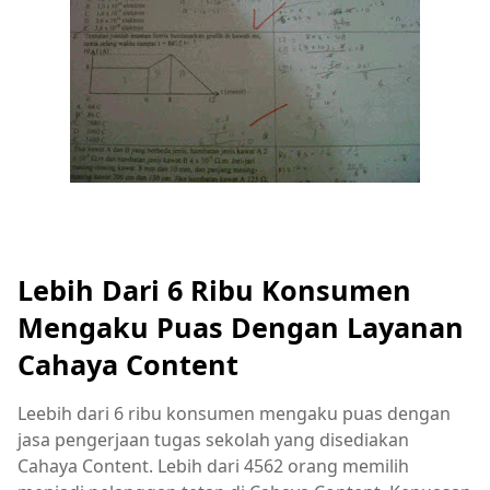
Lebih Dari 6 Ribu Konsumen
Mengaku Puas Dengan Layanan
Cahaya Content
Leebih dari 6 ribu konsumen mengaku puas dengan
jasa pengerjaan tugas sekolah yang disediakan
Cahaya Content. Lebih dari 4562 orang memilih