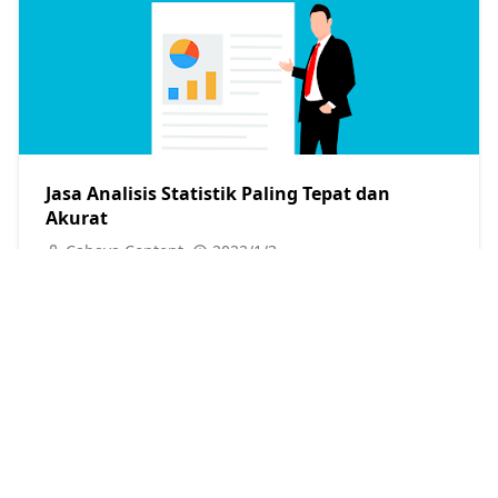
Jasa Analisis Statistik Paling Tepat dan
Akurat
Cahaya Content
2022/1/3